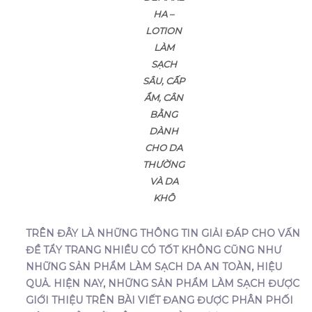
HA –
LOTION
LÀM
SẠCH
SÂU, CẤP
ẨM, CÂN
BẰNG
DÀNH
CHO DA
THƯỜNG
VÀ DA
KHÔ
TRÊN ĐÂY LÀ NHỮNG THÔNG TIN GIẢI ĐÁP CHO VẤN
ĐỀ TẨY TRANG NHIỀU CÓ TỐT KHÔNG CŨNG NHƯ
NHỮNG SẢN PHẨM LÀM SẠCH DA AN TOÀN, HIỆU
QUẢ. HIỆN NAY, NHỮNG SẢN PHẨM LÀM SẠCH ĐƯỢC
GIỚI THIỆU TRÊN BÀI VIẾT ĐANG ĐƯỢC PHÂN PHỐI