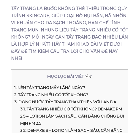
TẨY TRANG LÀ BƯỚC KHÔNG THỂ THIẾU TRONG QUY
TRÌNH SKINCARE, GIÚP LOẠI BỎ BỤI BẨN, BÃ NHỜN,
VI KHUẨN CHO DA SẠCH THOÁNG, HẠN CHẾ TÌNH
TRẠNG MỤN. NHƯNG LIỆU TẨY TRANG NHIỀU CÓ TỐT
KHÔNG? MỖI NGÀY CẦN TẨY TRANG BAO NHIÊU LẦN
LÀ HỢP LÝ NHẤT? HÃY THAM KHẢO BÀI VIẾT DƯỚI
ĐÂY ĐỂ TÌM KIẾM CÂU TRẢ LỜI CHO VẤN ĐỀ NÀY
NHÉ!
MỤC LỤC BÀI VIẾT
[
ẨN
]
1. NÊN TẨY TRANG MẤY LẦN/1 NGÀY?
2. TẨY TRANG NHIỀU CÓ TỐT KHÔNG?
3. DÒNG NƯỚC TẨY TRANG THÂN THIỆN VỚI LÀN DA
3.1. TẨY TRANG NHIỀU CÓ TỐT KHÔNG? DEMAKE PM
2.5 – LOTION LÀM SẠCH SÂU, CÂN BẰNG CHỐNG BỤI
MỊN PM 2.5
3.2. DEMAKE S – LOTION LÀM SẠCH SÂU, CÂN BẰNG