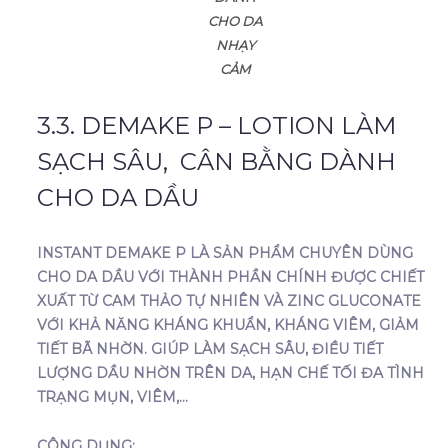
CHO DA
NHẠY
CẢM
3.3. DEMAKE P – LOTION LÀM
SẠCH SÂU, CÂN BẰNG DÀNH
CHO DA DẦU
INSTANT DEMAKE P LÀ SẢN PHẨM CHUYÊN DÙNG
CHO DA DẦU VỚI THÀNH PHẦN CHÍNH ĐƯỢC CHIẾT
XUẤT TỪ CAM THẢO TỰ NHIÊN VÀ ZINC GLUCONATE
VỚI KHẢ NĂNG KHÁNG KHUẨN, KHÁNG VIÊM, GIẢM
TIẾT BÃ NHỜN. GIÚP LÀM SẠCH SÂU, ĐIỀU TIẾT
LƯỢNG DẦU NHỜN TRÊN DA, HẠN CHẾ TỐI ĐA TÌNH
TRẠNG MỤN, VIÊM,…
CÔNG DỤNG: