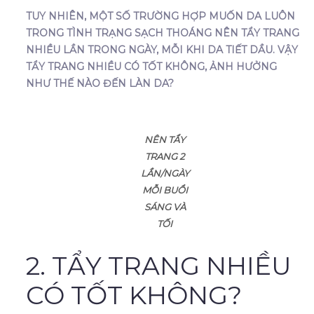
TUY NHIÊN, MỘT SỐ TRƯỜNG HỢP MUỐN DA LUÔN
TRONG TÌNH TRẠNG SẠCH THOÁNG NÊN TẨY TRANG
NHIỀU LẦN TRONG NGÀY, MỖI KHI DA TIẾT DẦU. VẬY
TẨY TRANG NHIỀU CÓ TỐT KHÔNG, ẢNH HƯỞNG
NHƯ THẾ NÀO ĐẾN LÀN DA?
NÊN TẨY
TRANG 2
LẦN/NGÀY
MỖI BUỔI
SÁNG VÀ
TỐI
2. TẨY TRANG NHIỀU
CÓ TỐT KHÔNG?