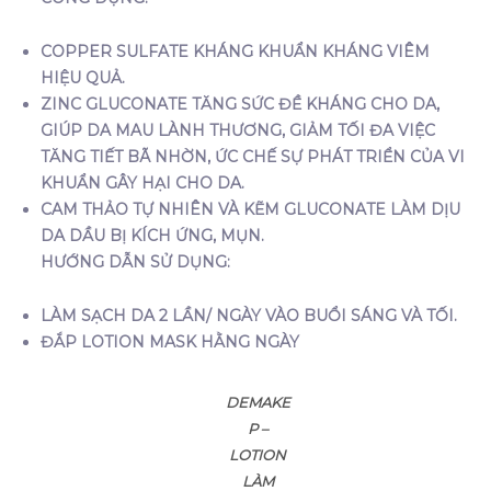
COPPER SULFATE KHÁNG KHUẨN KHÁNG VIÊM
HIỆU QUẢ.
ZINC GLUCONATE TĂNG SỨC ĐỀ KHÁNG CHO DA,
GIÚP DA MAU LÀNH THƯƠNG, GIẢM TỐI ĐA VIỆC
TĂNG TIẾT BÃ NHỜN, ỨC CHẾ SỰ PHÁT TRIỂN CỦA VI
KHUẨN GÂY HẠI CHO DA.
CAM THẢO TỰ NHIÊN VÀ KẼM GLUCONATE LÀM DỊU
DA DẦU BỊ KÍCH ỨNG, MỤN.
HƯỚNG DẪN SỬ DỤNG:
LÀM SẠCH DA 2 LẦN/ NGÀY VÀO BUỔI SÁNG VÀ TỐI.
ĐẮP LOTION MASK HẰNG NGÀY
DEMAKE
P –
LOTION
LÀM