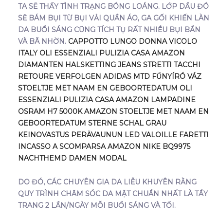
TA SẼ THẤY TÌNH TRẠNG BÓNG LOÁNG. LỚP DẦU ĐÓ
SẼ BÁM BỤI TỪ BỤI VẢI QUẦN ÁO, GA GỐI KHIẾN LÀN
DA BUỔI SÁNG CŨNG TÍCH TỤ RẤT NHIỀU BỤI BẨN
VÀ BÃ NHỜN.
CAPPOTTO LUNGO DONNA VICOLO
ITALY
OLI ESSENZIALI PULIZIA CASA AMAZON
DIAMANTEN HALSKETTING
JEANS STRETTI TACCHI
RETOURE VERFOLGEN ADIDAS
MTD FŰNYÍRÓ VÁZ
STOELTJE MET NAAM EN GEBOORTEDATUM
OLI
ESSENZIALI PULIZIA CASA AMAZON
LAMPADINE
OSRAM H7 5000K AMAZON
STOELTJE MET NAAM EN
GEBOORTEDATUM
STERNE SCHAL GRAU
KEINOVASTUS PERÄVAUNUN LED VALOILLE
FARETTI
INCASSO A SCOMPARSA AMAZON
NIKE BQ9975
NACHTHEMD DAMEN MODAL
DO ĐÓ, CÁC CHUYÊN GIA DA LIỄU KHUYÊN RẰNG
QUY TRÌNH CHĂM SÓC DA MẶT CHUẨN NHẤT LÀ TẨY
TRANG 2 LẦN/NGÀY MỖI BUỔI SÁNG VÀ TỐI.