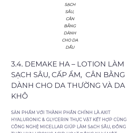
SẠCH
SÂU,
CÂN
BẰNG
DÀNH
CHO DA
DẦU
3.4. DEMAKE HA – LOTION LÀM
SẠCH SÂU, CẤP ẨM, CÂN BẰNG
DÀNH CHO DA THƯỜNG VÀ DA
KHÔ
SẢN PHẨM VỚI THÀNH PHẦN CHÍNH LÀ AXIT
HYALURONIC & GLYCERIN THỰC VẬT KẾT HỢP CÙNG
CÔNG NGHỆ MICELLAR GIÚP LÀM SẠCH SÂU, ĐỒNG