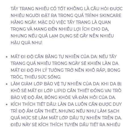
TẨY TRANG NHIỀU CÓ TỐT KHÔNG LÀ CÂU HỎI ĐƯỢC
NHIỀU NGƯỜI ĐẶT RA TRONG QUÁ TRÌNH SKINCARE
HẰNG NGÀY. MẶC DÙ VIỆC TẨY TRANG LÀ QUAN
TRỌNG VÀ MANG ĐẾN NHIỀU LỢI ÍCH CHO DA,
NHƯNG NẾU QUÁ LẠM DỤNG SẼ GÂY NÊN NHIỀU
HẬU QUẢ NHƯ:
MẤT ĐI ĐỘ CÂN BẰNG TỰ NHIÊN CỦA DA
: NẾU TẨY
TRANG QUÁ NHIỀU TRONG NGÀY SẼ KHIẾN LÀN DA
MẤT ĐI ĐỘ PH LÝ TƯỞNG TRỞ NÊN KHÔ RÁP, BONG
TRÓC, THIẾU SỨC SỐNG.
LÀM GIẢM LỚP BẢO VỆ TỰ NHIÊN CỦA DA
: KHI DA BỊ
KHÔ SẼ MẤT ĐI LỚP LIPID CẦN THIẾT ĐÓNG VAI TRÒ
BẢO VỆ ĐỘ ẨM, BÓNG KHỎE VÀ ĐÀN HỒI CỦA DA.
KÍCH THÍCH TIẾT DẦU
: LÀN DA LUÔN CẦN ĐƯỢC DUY
TRÌ ĐỘ ẨM CẦN THIẾT, NHƯNG NẾU NHƯ LÀM SẠCH
QUÁ MỨC SẼ LÀM MẤT LỚP DẦU TỰ NHIÊN TRÊN DA.
ĐIỀU NÀY SẼ KÍCH THÍCH TUYẾN DẦU TIẾT RA NHIỀU