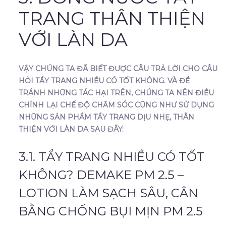
TRANG THÂN THIỆN
VỚI LÀN DA
VẬY CHÚNG TA ĐÃ BIẾT ĐƯỢC CÂU TRẢ LỜI CHO CÂU
HỎI TẨY TRANG NHIỀU CÓ TỐT KHÔNG. VÀ ĐỂ
TRÁNH NHỮNG TÁC HẠI TRÊN, CHÚNG TA NÊN ĐIỀU
CHỈNH LẠI CHẾ ĐỘ CHĂM SÓC CŨNG NHƯ SỬ DỤNG
NHỮNG SẢN PHẨM TẨY TRANG DỊU NHẸ, THÂN
THIỆN VỚI LÀN DA SAU ĐÂY:
3.1. TẨY TRANG NHIỀU CÓ TỐT
KHÔNG? DEMAKE PM 2.5 –
LOTION LÀM SẠCH SÂU, CÂN
BẰNG CHỐNG BỤI MỊN PM 2.5