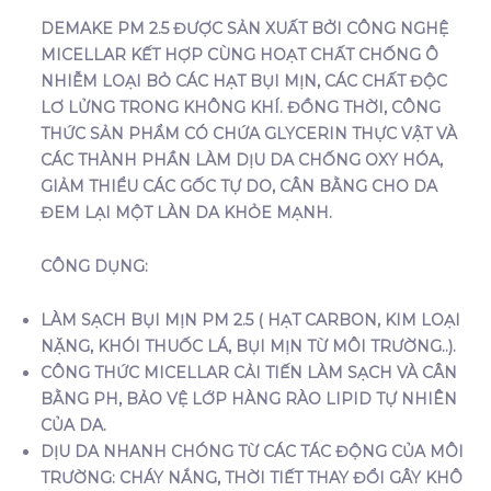
DEMAKE PM 2.5 ĐƯỢC SẢN XUẤT BỞI CÔNG NGHỆ
MICELLAR KẾT HỢP CÙNG HOẠT CHẤT CHỐNG Ô
NHIỄM LOẠI BỎ CÁC HẠT BỤI MỊN, CÁC CHẤT ĐỘC
LƠ LỬNG TRONG KHÔNG KHÍ. ĐỒNG THỜI, CÔNG
THỨC SẢN PHẨM CÓ CHỨA GLYCERIN THỰC VẬT VÀ
CÁC THÀNH PHẦN LÀM DỊU DA CHỐNG OXY HÓA,
GIẢM THIỂU CÁC GỐC TỰ DO, CÂN BẰNG CHO DA
ĐEM LẠI MỘT LÀN DA KHỎE MẠNH.
CÔNG DỤNG:
LÀM SẠCH BỤI MỊN PM 2.5 ( HẠT CARBON, KIM LOẠI
NẶNG, KHÓI THUỐC LÁ, BỤI MỊN TỪ MÔI TRƯỜNG..).
CÔNG THỨC MICELLAR CẢI TIẾN LÀM SẠCH VÀ CÂN
BẰNG PH, BẢO VỆ LỚP HÀNG RÀO LIPID TỰ NHIÊN
CỦA DA.
DỊU DA NHANH CHÓNG TỪ CÁC TÁC ĐỘNG CỦA MÔI
TRƯỜNG: CHÁY NẮNG, THỜI TIẾT THAY ĐỔI GÂY KHÔ