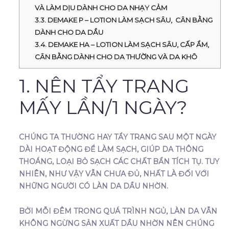
VÀ LÀM DỊU DÀNH CHO DA NHẠY CẢM
3.3. DEMAKE P – LOTION LÀM SẠCH SÂU, CÂN BẰNG
DÀNH CHO DA DẦU
3.4. DEMAKE HA – LOTION LÀM SẠCH SÂU, CẤP ẨM,
CÂN BẰNG DÀNH CHO DA THƯỜNG VÀ DA KHÔ
1. NÊN TẨY TRANG
MẤY LẦN/1 NGÀY?
CHÚNG TA THƯỜNG HAY TẨY TRANG SAU MỘT NGÀY
DÀI HOẠT ĐỘNG ĐỂ LÀM SẠCH, GIÚP DA THÔNG
THOÁNG, LOẠI BỎ SẠCH CÁC CHẤT BẨN TÍCH TỤ. TUY
NHIÊN, NHƯ VẬY VẪN CHƯA ĐỦ, NHẤT LÀ ĐỐI VỚI
NHỮNG NGƯỜI CÓ LÀN DA DẦU NHỜN.
BỞI MỖI ĐÊM TRONG QUÁ TRÌNH NGỦ, LÀN DA VẪN
KHÔNG NGỪNG SẢN XUẤT DẦU NHỜN NÊN CHÚNG