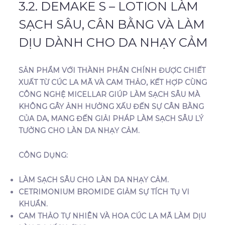
3.2. DEMAKE S – LOTION LÀM
SẠCH SÂU, CÂN BẰNG VÀ LÀM
DỊU DÀNH CHO DA NHẠY CẢM
SẢN PHẨM VỚI THÀNH PHẦN CHÍNH ĐƯỢC CHIẾT
XUẤT TỪ CÚC LA MÃ VÀ CAM THẢO, KẾT HỢP CÙNG
CÔNG NGHỆ MICELLAR GIÚP LÀM SẠCH SÂU MÀ
KHÔNG GÂY ẢNH HƯỞNG XẤU ĐẾN SỰ CÂN BẰNG
CỦA DA, MANG ĐẾN GIẢI PHÁP LÀM SẠCH SÂU LÝ
TƯỞNG CHO LÀN DA NHẠY CẢM.
CÔNG DỤNG:
LÀM SẠCH SÂU CHO LÀN DA NHẠY CẢM.
CETRIMONIUM BROMIDE GIẢM SỰ TÍCH TỤ VI
KHUẨN.
CAM THẢO TỰ NHIÊN VÀ HOA CÚC LA MÃ LÀM DỊU