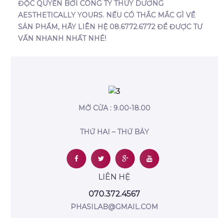
ĐỘC QUYỀN BỞI CÔNG TY THÙY DƯƠNG
AESTHETICALLY YOURS. NẾU CÓ THẮC MẮC GÌ VỀ
SẢN PHẨM, HÃY LIÊN HỆ
08.6772.6772
ĐỂ ĐƯỢC TƯ
VẤN NHANH NHẤT NHÉ!
MỞ CỬA : 9.00-18.00
THỨ HAI – THỨ BẢY
LIÊN HỆ
070.372.4567
PHASILAB@GMAIL.COM