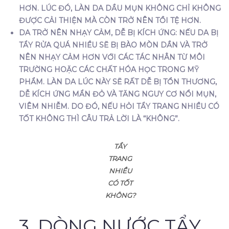
HƠN. LÚC ĐÓ, LÀN DA DẦU MỤN KHÔNG CHỈ KHÔNG
ĐƯỢC CẢI THIỆN MÀ CÒN TRỞ NÊN TỒI TỆ HƠN.
DA TRỞ NÊN NHẠY CẢM, DỄ BỊ KÍCH ỨNG:
NẾU DA BỊ
TẨY RỬA QUÁ NHIỀU SẼ BỊ BÀO MÒN DẦN VÀ TRỞ
NÊN NHẠY CẢM HƠN VỚI CÁC TÁC NHÂN TỪ MÔI
TRƯỜNG HOẶC CÁC CHẤT HÓA HỌC TRONG MỸ
PHẨM. LÀN DA LÚC NÀY SẼ RẤT DỄ BỊ TỔN THƯƠNG,
DỄ KÍCH ỨNG MẨN ĐỎ VÀ TĂNG NGUY CƠ NỔI MỤN,
VIÊM NHIỄM. DO ĐÓ, NẾU HỎI TẨY TRANG NHIỀU CÓ
TỐT KHÔNG THÌ CÂU TRẢ LỜI LÀ “KHÔNG”.
TẨY
TRANG
NHIỀU
CÓ TỐT
KHÔNG?
3. DÒNG NƯỚC TẨY