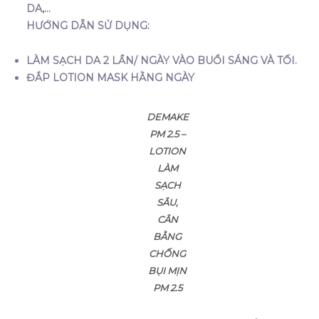
DA,…
HƯỚNG DẪN SỬ DỤNG:
LÀM SẠCH DA 2 LẦN/ NGÀY VÀO BUỔI SÁNG VÀ TỐI.
ĐẮP LOTION MASK HẰNG NGÀY
DEMAKE
PM 2.5 –
LOTION
LÀM
SẠCH
SÂU,
CÂN
BẰNG
CHỐNG
BỤI MỊN
PM 2.5