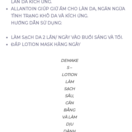
LÀN DA KÍCH ỨNG.
ALLANTOIN GIÚP GIỮ ẨM CHO LÀN DA, NGĂN NGỪA
TÌNH TRẠNG KHÔ DA VÀ KÍCH ỨNG.
HƯỚNG DẪN SỬ DỤNG:
LÀM SẠCH DA 2 LẦN/ NGÀY VÀO BUỔI SÁNG VÀ TỐI.
ĐẮP LOTION MASK HẰNG NGÀY
DEMAKE
S –
LOTION
LÀM
SẠCH
SÂU,
CÂN
BẰNG
VÀ LÀM
DỊU
DÀNH