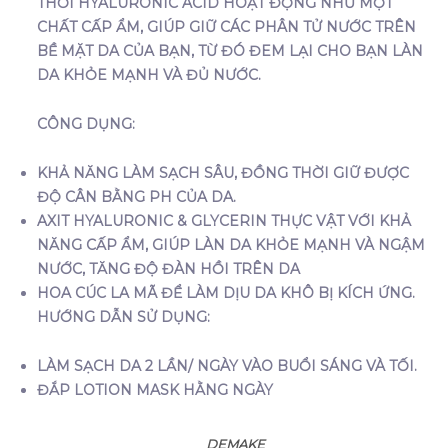
THỜI HYALURONIC ACID HOẠT ĐỘNG NHƯ MỘT
CHẤT CẤP ẨM, GIÚP GIỮ CÁC PHÂN TỬ NƯỚC TRÊN
BỀ MẶT DA CỦA BẠN, TỪ ĐÓ ĐEM LẠI CHO BẠN LÀN
DA KHỎE MẠNH VÀ ĐỦ NƯỚC.
CÔNG DỤNG:
KHẢ NĂNG LÀM SẠCH SÂU, ĐỒNG THỜI GIỮ ĐƯỢC
ĐỘ CÂN BẰNG PH CỦA DA.
AXIT HYALURONIC & GLYCERIN THỰC VẬT VỚI KHẢ
NĂNG CẤP ẨM, GIÚP LÀN DA KHỎE MẠNH VÀ NGẬM
NƯỚC, TĂNG ĐỘ ĐÀN HỒI TRÊN DA
HOA CÚC LA MÃ ĐỂ LÀM DỊU DA KHÔ BỊ KÍCH ỨNG.
HƯỚNG DẪN SỬ DỤNG:
LÀM SẠCH DA 2 LẦN/ NGÀY VÀO BUỔI SÁNG VÀ TỐI.
ĐẮP LOTION MASK HẰNG NGÀY
DEMAKE