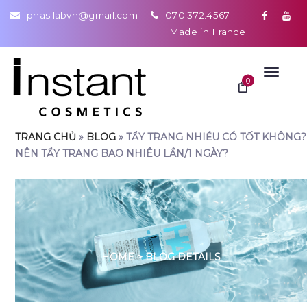
phasilabvn@gmail.com
070.372.4567
Made in France
Toggle
0
navigat
TRANG CHỦ
»
BLOG
»
TẨY TRANG NHIỀU CÓ TỐT KHÔNG?
NÊN TẨY TRANG BAO NHIÊU LẦN/1 NGÀY?
TẨY TRANG NHIỀU CÓ TỐT KHÔNG? NÊN TẨY TRANG BAO NHIÊU LẦN/1 NGÀY?
HOME
>
BLOG DETAILS